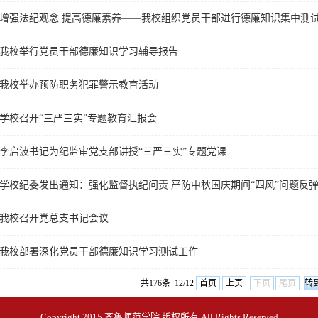
增强法纪观念 提高德廉素养——我校组织党员干部进行德廉知识集中测
我校举行党员干部德廉知识学习辅导报告
我校举办预防职务犯罪警示教育活动
学校召开“三严三实”专题教育汇报会
李启波书记为纪监审党支部讲授“三严三实”专题党课
学校纪委发出通知：强化监督执纪问责 严防中秋国庆期间“四风”问题反
我校召开党总支书记会议
我校部署深化党员干部德廉知识学习测试工作
共176条 12/12
首页
上页
下页
尾页
Copyright 2015 齐鲁师范学院 版权所有 All Rights Reserved