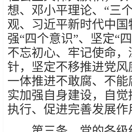
想、邓小平理论、“三
观、习近平新时代中国
强“四个意识”、坚定“
不忘初心、牢记使命，
针，坚定不移推进党风
一体推进不敢腐、不能
实加强自身建设，自觉
执行、促进完善发展作
第三条 党的各级纪