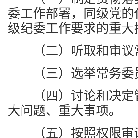
委工作部署，同级党的
级纪委工作要求的重大
（二）听取和审议常
（三）选举常务委员
（四）讨论和决定管
大问题、重大事项。
（五）按照权限审议