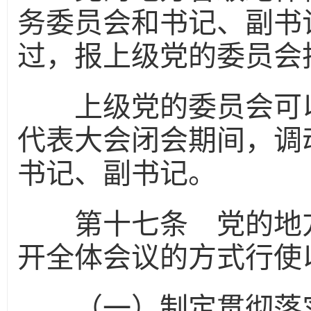
务委员会和书记、副书
过，报上级党的委员会
上级党的委员会可以
代表大会闭会期间，调
书记、副书记。
第十七条 党的地方
开全体会议的方式行使
（一）制定贯彻落实