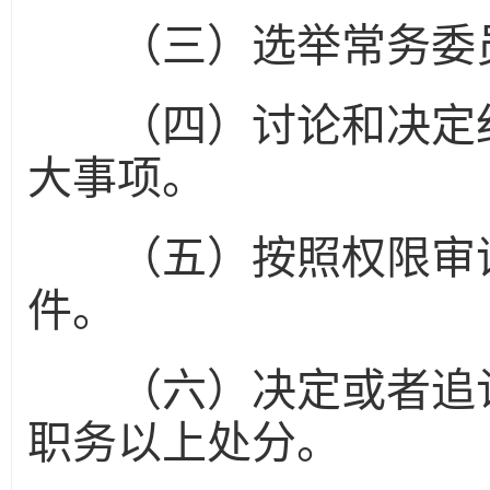
（三）选举常务委员
（四）讨论和决定纪
大事项。
（五）按照权限审议
件。
（六）决定或者追认
职务以上处分。