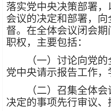
落实党中央决策部署，
会议的决定和部署，向
督。在全体会议闭会期
职权，主要包括：
（一）讨论向党的全
党中央请示报告工作，
（二）召集全体会议
决定的事项先行审议、