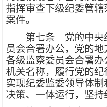
指挥审查下级纪委管辖
案件。
第七条 党的中央纪
员会合署办公，党的地
各级监察委员会合署办
机关名称，履行党的纪
实现纪委监委领导体制
决策、一体运行，坚持