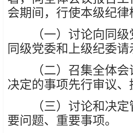
会期间，行使本级纪律
（一）讨论向同级党
同级党委和上级纪委请
（二）召集全体会议
决定的事项先行审议、
（三）讨论和决定管
要问题、重要事项。