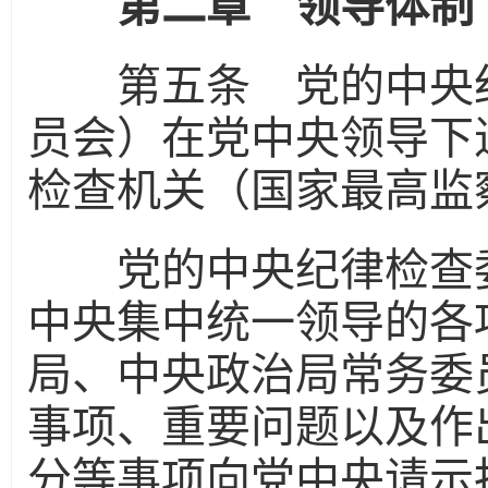
第二章 领导体制
第五条 党的中央纪
员会）在党中央领导下
检查机关（国家最高监
党的中央纪律检查委
中央集中统一领导的各
局、中央政治局常务委
事项、重要问题以及作
分等事项向党中央请示