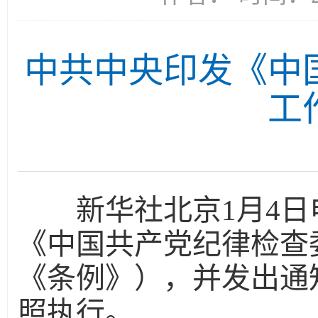
中共中央印发《中
工
新华社北京1月4日电
《中国共产党纪律检查
《条例》），并发出通
照执行。