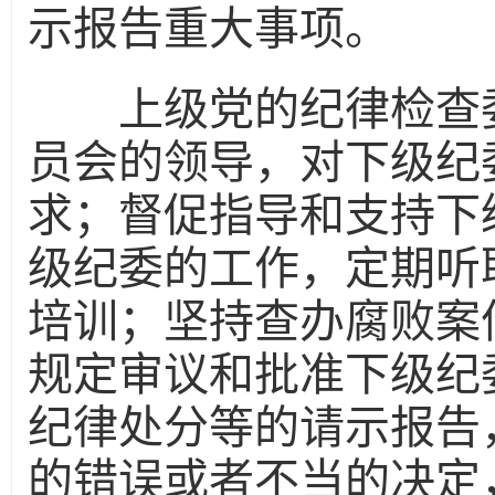
示报告重大事项。
上级党的纪律检查委
员会的领导，对下级纪
求；督促指导和支持下
级纪委的工作，定期听
培训；坚持查办腐败案
规定审议和批准下级纪
纪律处分等的请示报告
的错误或者不当的决定