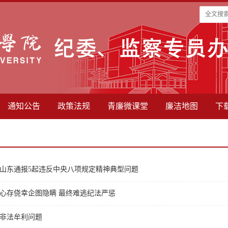
通知公告
政策法规
青廉微课堂
廉洁地图
下
山东通报5起违反中央八项规定精神典型问题
心存侥幸企图隐瞒 最终难逃纪法严惩
非法牟利问题