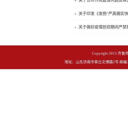
关于公布作风建设问题反映
关于印发《发扬“严真细实快
关于做好疫情防控期间严禁
Copyright 2015 齐鲁
地址：山东济南市章丘文博路2号 邮编：250200