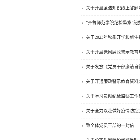
关于开展廉洁知识线上答题
“齐鲁师范学院纪检监察”纪
关于2023年秋季开学和新
关于开展党风廉政警示教育
关于发放《党员干部廉洁自
关于开通廉政警示教育资料
关于学习贯彻纪检监察工作
关于全力以赴做好疫情防控
致全体党员干部的一封信